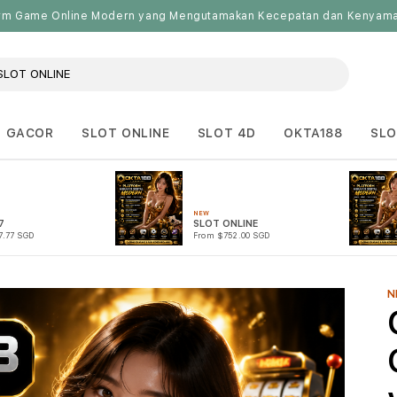
orm Game Online Modern yang Mengutamakan Kecepatan dan Kenyam
D GACOR
SLOT ONLINE
SLOT 4D
OKTA188
SLO
NEW
7
SLOT ONLINE
7.77 SGD
From $752.00 SGD
N