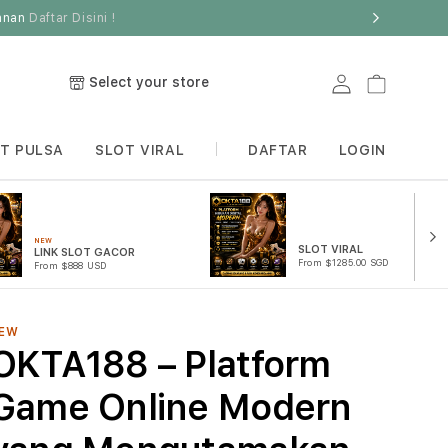
anan
Daftar Disini !
Select your store
Log in
Cart
T PULSA
SLOT VIRAL
DAFTAR
LOGIN
NEW
SLOT VIRAL
LINK SLOT GACOR
From $1285.00 SGD
From $888 USD
EW
OKTA188 – Platform
Game Online Modern