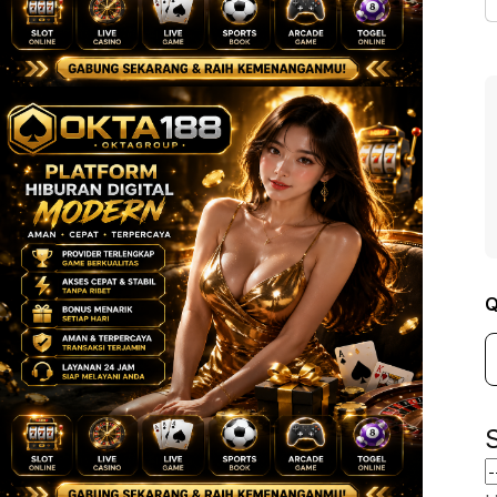
Open
media
5
in
modal
Q