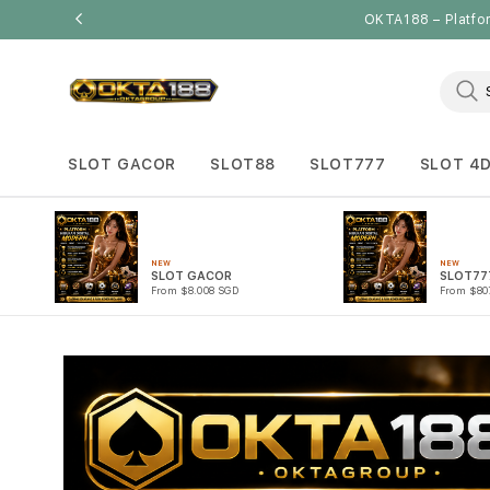
OKTA188 – Platf
SLOT GACOR
SLOT88
SLOT777
SLOT 4
NEW
NEW
SLOT GACOR
SLOT77
From $8.008 SGD
From $80
Skip to
product
information