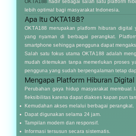
OKTA188
hadir sebagai salah satu platform h
lebih optimal bagi masyarakat Indonesia.
Apa Itu OKTA188?
OKTA188 merupakan platform hiburan digita
yang nyaman di berbagai perangkat. Platfor
smartphone sehingga pengguna dapat mengaks
Salah satu fokus utama OKTA188 adalah mengha
mudah ditemukan tanpa memerlukan proses ya
pengguna yang sudah berpengalaman tetap dapa
Mengapa Platform Hiburan Digita
Perubahan gaya hidup masyarakat membuat laya
fleksibilitas karena dapat diakses kapan pun ta
Kemudahan akses melalui berbagai perangkat.
Dapat digunakan selama 24 jam.
Tampilan modern dan responsif.
Informasi tersusun secara sistematis.