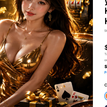
S
T
o
$
P
C