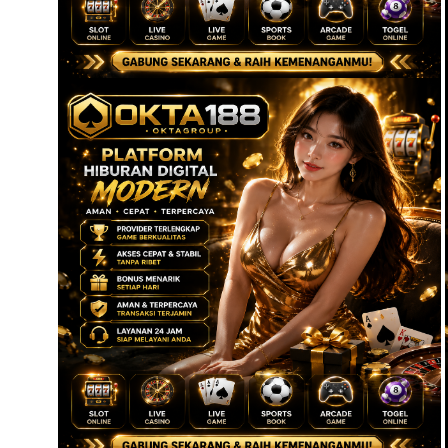
Open
media
4
in
modal